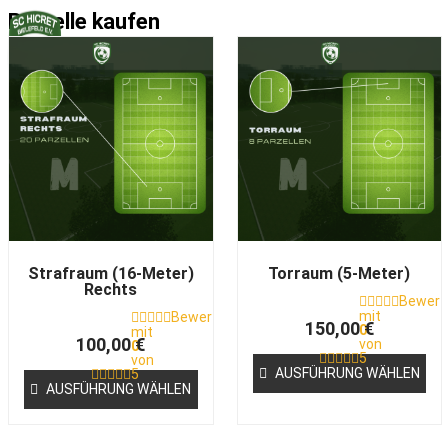
Zum
Parzelle kaufen
Inhalt
Dieses
Dieses
springen
Produkt
Produkt
weist
weist
mehrere
mehrere
Varianten
Varianten
auf.
auf.
Die
Die
Optionen
Optionen
können
können
auf
auf
Strafraum (16-Meter)
Torraum (5-Meter)
der
der
Rechts
Bewert
Produktseite
Produktseite
mit
Bewertet
150,00
€
0
mit
gewählt
gewählt
100,00
€
von
0
5
werden
werden
von
AUSFÜHRUNG WÄHLEN
5
AUSFÜHRUNG WÄHLEN