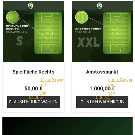
Dieses
Produkt
weist
mehrere
Varianten
auf.
Die
Optionen
können
auf
Spielfläche Rechts
Anstosspunkt
der
Bewertet
Bewert
Produktseite
mit
mit
50,00
€
1.000,00
€
0
0
gewählt
von
von
5
5
werden
AUSFÜHRUNG WÄHLEN
IN DEN WARENKORB