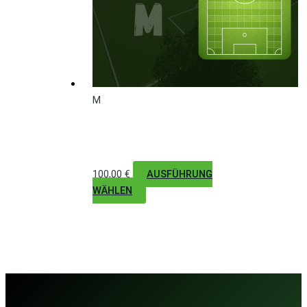
M
Strafraum (16-Meter)
links
100,00
€
AUSFÜHRUNG
WÄHLEN