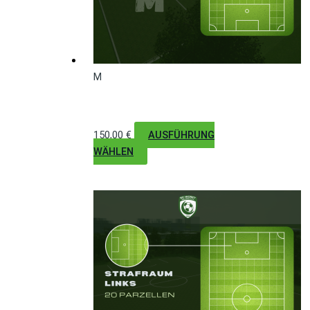
M
Torraum (5-Meter)
150,00
€
AUSFÜHRUNG
WÄHLEN